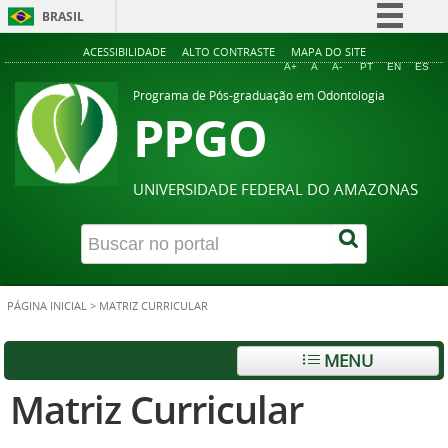
BRASIL
Simplifique!
ACESSIBILIDADE
ALTO CONTRASTE
MAPA DO SITE
A+
A
A-
PT
EN
ES
Comunica BR
Programa de Pós-graduação em Odontologia
PPGO
Participe
Acesso à informação
Legislação
UNIVERSIDADE FEDERAL DO AMAZONAS
Canais
PÁGINA INICIAL
>
MATRIZ CURRICULAR
MENU
Matriz Curricular