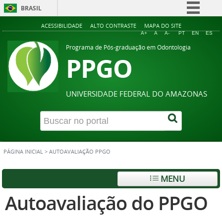
BRASIL
Simplifique!
ACESSIBILIDADE
ALTO CONTRASTE
MAPA DO SITE
A+
A
A-
PT
EN
ES
Comunica BR
Programa de Pós-graduação em Odontologia
PPGO
Participe
Acesso à informação
Legislação
UNIVERSIDADE FEDERAL DO AMAZONAS
Canais
PÁGINA INICIAL
>
AUTOAVALIAÇÃO PPGO
MENU
Autoavaliação do PPGO